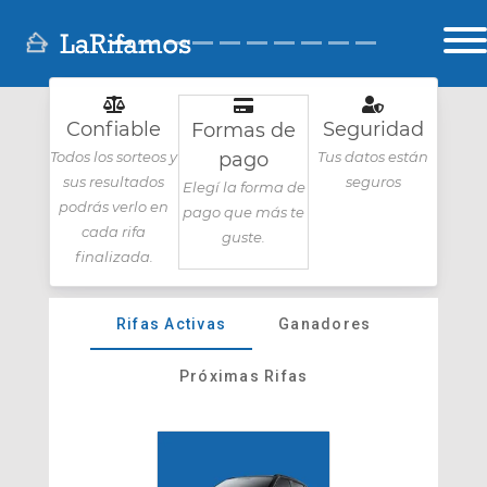
Previous
Next
Confiable
Seguridad
Formas de
Todos los sorteos y
pago
Tus datos están
sus resultados
seguros
Elegí la forma de
podrás verlo en
pago que más te
cada rifa
guste.
finalizada.
Rifas Activas
Ganadores
Próximas Rifas