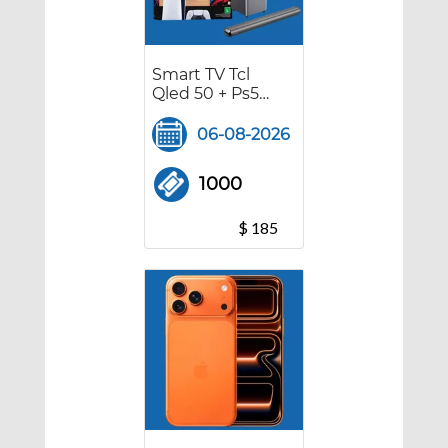
Smart TV Tcl
Qled 50 + Ps5
digital + Barra
de Sonido
06-08-2026
Bluetooth Aiwa
1000
$ 185