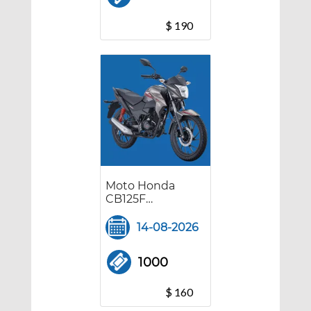
$ 190
Moto Honda
CB125F
TWISTER
14-08-2026
1000
$ 160