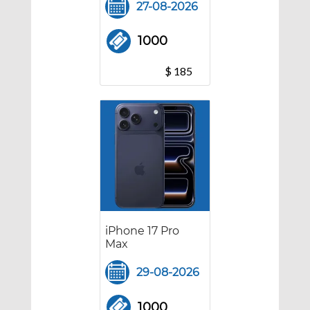
Soporte
27-08-2026
horizontal +
Barra de Sonido
1000
con Subwoofer
$ 185
iPhone 17 Pro
Max
29-08-2026
1000